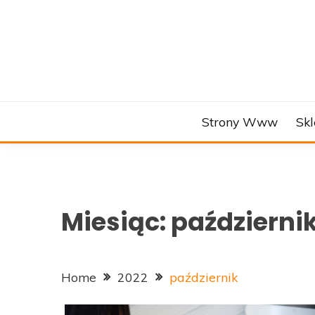
Skip
to
content
Strony Www
Skl
Miesiąc:
październi
Home
2022
październik