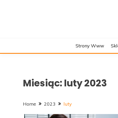
Skip
to
content
Strony Www
Skl
Miesiąc:
luty 2023
Home
2023
luty