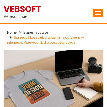
Skip
VEBSOFT
to
content
Wieści z sieci
Home
Biznes i rozwój
Sprzedaż koszulek z własnym nadrukiem w
internecie. Przewodnik dla początkujących