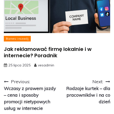
Biznes i rozwój
Jak reklamować firmę lokalnie i w
internecie? Poradnik
25 lipca 2025
vesadmin
Nawigacja
Previous:
Next:
Wczasy z prawem jazdy
Rodzaje kurtek – dla
wpisu
– cena i sposoby
pracowników i na co
promocji nietypowych
dzień
usług w internecie