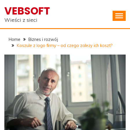
Skip
VEBSOFT
to
content
Wieści z sieci
Home
Biznes i rozwój
Koszule z logo firmy – od czego zależy ich koszt?