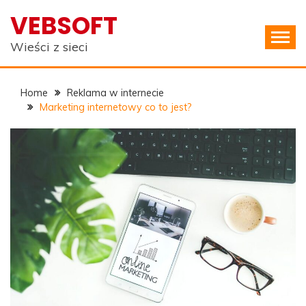
Skip
VEBSOFT
to
content
Wieści z sieci
Home
Reklama w internecie
Marketing internetowy co to jest?